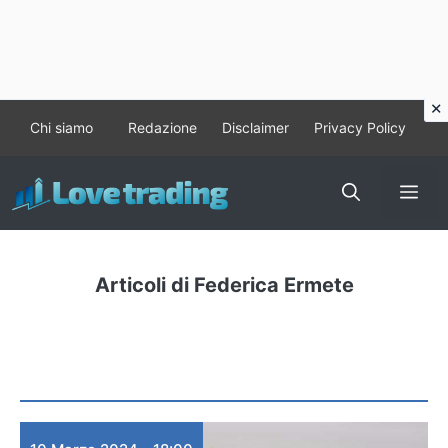
Vai
Chi siamo
Redazione
Disclaimer
Privacy Policy
al
contenuto
Me
Articoli di Federica Ermete