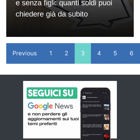
e senza figli: quanti soldi puoi
chiedere già da subito
Previous
1
2
3
4
5
6