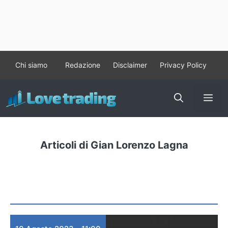
Vai
Chi siamo
Redazione
Disclaimer
Privacy Policy
al
contenuto
Me
Articoli di Gian Lorenzo Lagna