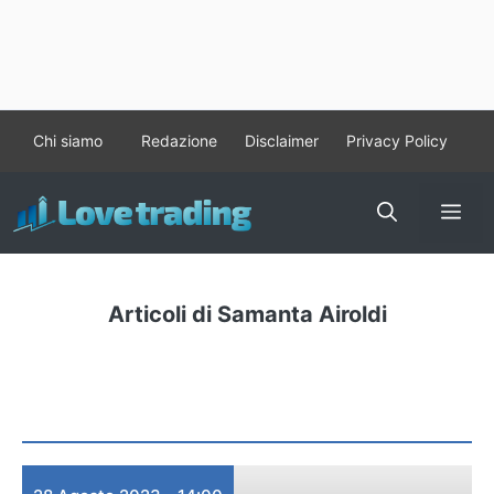
Vai
Chi siamo
Redazione
Disclaimer
Privacy Policy
al
contenuto
Me
Articoli di Samanta Airoldi