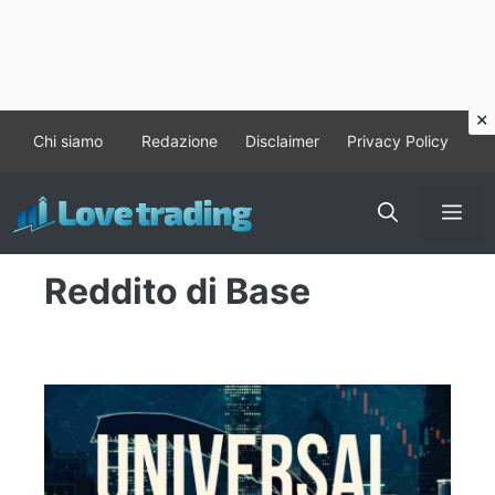
Vai
Chi siamo
Redazione
Disclaimer
Privacy Policy
al
contenuto
Me
Reddito di Base