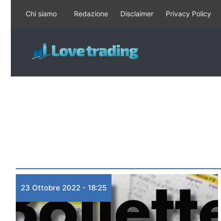
Vai
Chi siamo
Redazione
Disclaimer
Privacy Policy
al
contenuto
23 Ottobre 2022 - 18:25