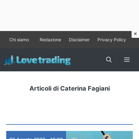
Vai
Chi siamo
Redazione
Disclaimer
Privacy Policy
al
contenuto
Me
Articoli di Caterina Fagiani