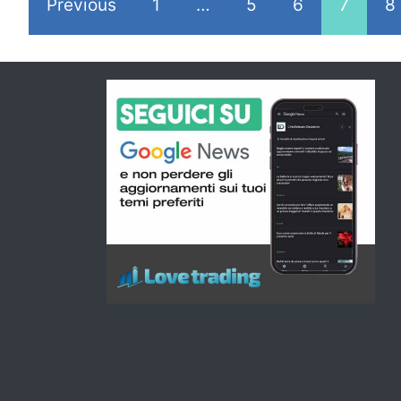
Previous
1
…
5
6
7
8