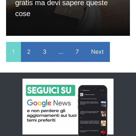
gratis ma devi sapere queste
cose
1
2
3
…
7
Next