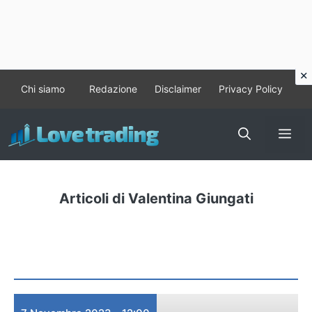
Vai
Chi siamo
Redazione
Disclaimer
Privacy Policy
al
contenuto
Me
Articoli di Valentina Giungati