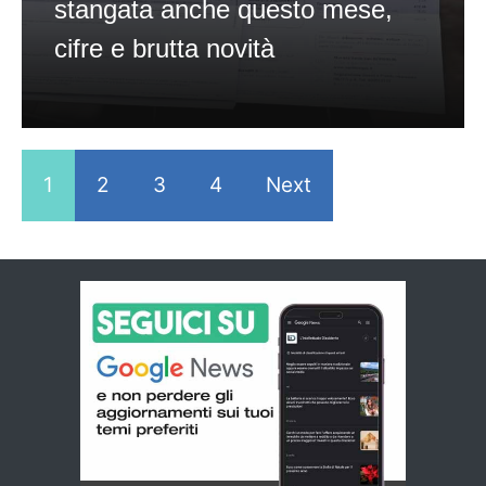
stangata anche questo mese,
cifre e brutta novità
1
2
3
4
Next