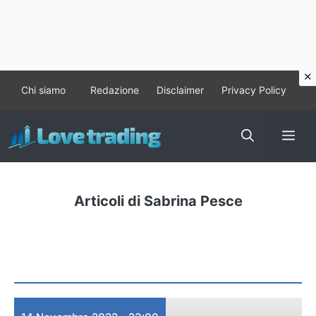
Vai
Chi siamo
Redazione
Disclaimer
Privacy Policy
al
contenuto
Me
Articoli di Sabrina Pesce